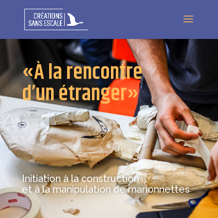
«À la rencontre
d’un étranger»
Initiation à la construction
et à la manipulation de marionnettes